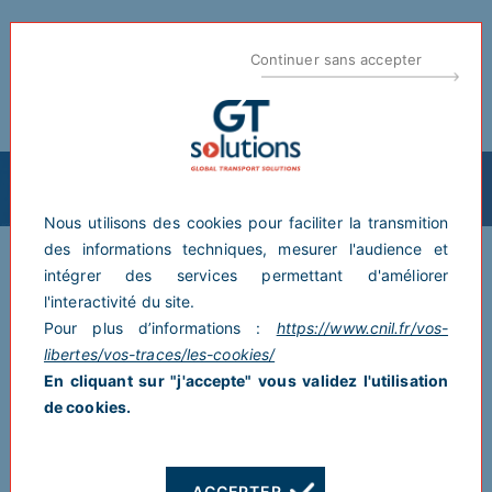
Continuer sans accepter
MENU
Nous utilisons des cookies pour faciliter la transmition
des informations techniques, mesurer l'audience et
intégrer des services permettant d'améliorer
Besoin d’un camion grue avec
l'interactivité du site.
chauffeur ?
Pour plus d’informations :
https://www.cnil.fr/vos-
Découvrez les usages, avantages et applications professionnelles de
libertes/vos-traces/les-cookies/
ce type de véhicule.
En cliquant sur "j'accepte" vous validez l'utilisation
de cookies.
CONTACTER GT SOLUTIONS
ACCEPTER