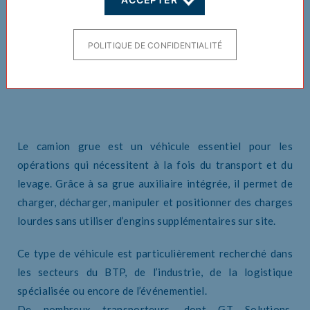
Location camion grue avec chauffeur : le
POLITIQUE DE CONFIDENTIALITÉ
véhicule idéal pour le levage, le
chargement et les livraisons complexes
Le camion grue est un véhicule essentiel pour les
opérations qui nécessitent à la fois du transport et du
levage. Grâce à sa grue auxiliaire intégrée, il permet de
charger, décharger, manipuler et positionner des charges
lourdes sans utiliser d’engins supplémentaires sur site.
Ce type de véhicule est particulièrement recherché dans
les secteurs du BTP, de l’industrie, de la logistique
spécialisée ou encore de l’événementiel.
De nombreux transporteurs, dont GT Solutions,