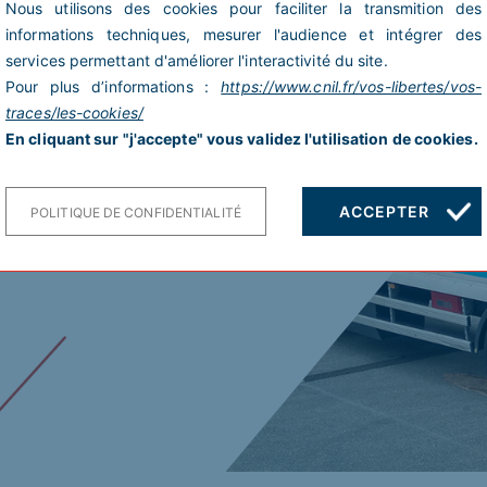
Nous utilisons des cookies pour faciliter la transmition des
informations techniques, mesurer l'audience et intégrer des
services permettant d'améliorer l'interactivité du site.
eur de la logistique
Pour plus d’informations :
https://www.cnil.fr/vos-libertes/vos-
stribution spécialisée de
traces/les-cookies/
En cliquant sur "j'accepte" vous validez l'utilisation de cookies.
ACCEPTER
POLITIQUE DE CONFIDENTIALITÉ