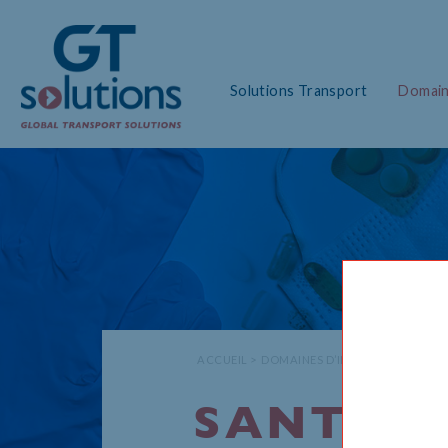
Solutions Transport
Domain
>
>
ACCUEIL
DOMAINES D’INTERVENTION
S
SANTÉ