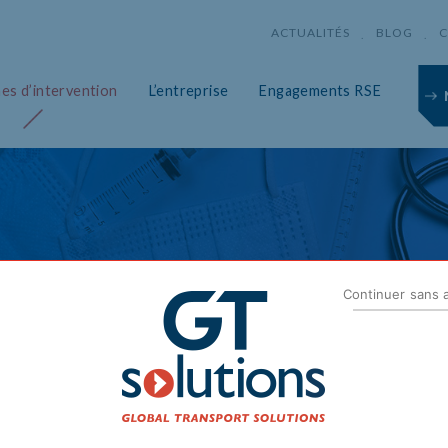
ACTUALITÉS
BLOG
C
es d’intervention
L’entreprise
Engagements RSE
Continuer sans 
ANTÉ